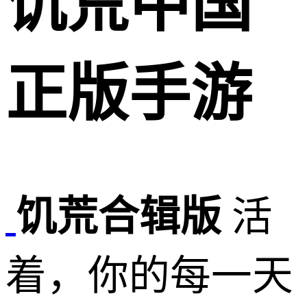
饥荒中国
正版手游
饥荒合辑版
活
着，你的每一天